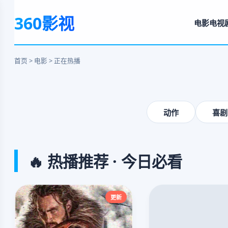
奥本海默
360影视
电影
电视
毁灭与救赎的壮阔史诗
立即观看
首页 > 电影 > 正在热播
‹
动作
喜剧
🔥 热播推荐 · 今日必看
更新