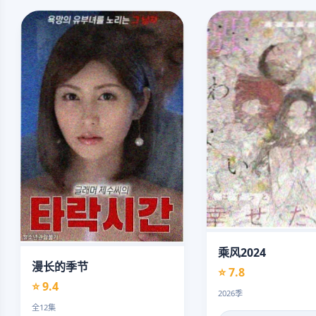
乘风2024
漫长的季节
⭐ 7.8
⭐ 9.4
2026季
全12集