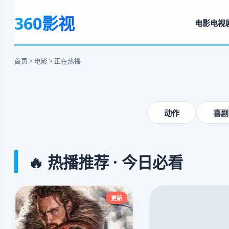
奥本海默
360影视
电影
电视
毁灭与救赎的壮阔史诗
立即观看
首页 > 电影 > 正在热播
‹
动作
喜剧
🔥 热播推荐 · 今日必看
更新