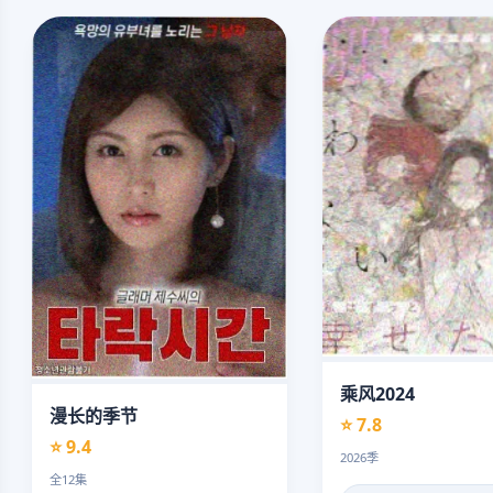
乘风2024
漫长的季节
⭐ 7.8
⭐ 9.4
2026季
全12集